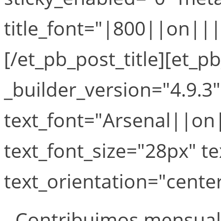
title_font="|800||on||||
[/et_pb_post_title][et_pb
_builder_version="4.9.3
text_font="Arsenal||on
text_font_size="28px" t
text_orientation="center
- Contribuimos mensual