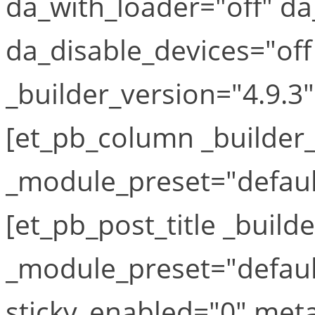
da_with_loader="off" d
da_disable_devices="off
_builder_version="4.9.3
[et_pb_column _builder_
_module_preset="defaul
[et_pb_post_title _build
_module_preset="defaul
sticky_enabled="0" meta