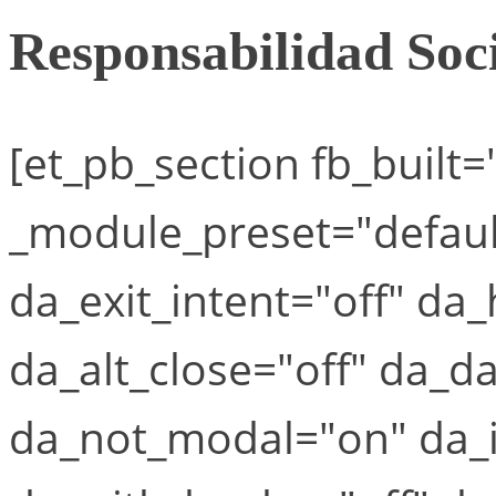
Responsabilidad Soc
[et_pb_section fb_built=
_module_preset="defaul
da_exit_intent="off" da
da_alt_close="off" da_da
da_not_modal="on" da_i