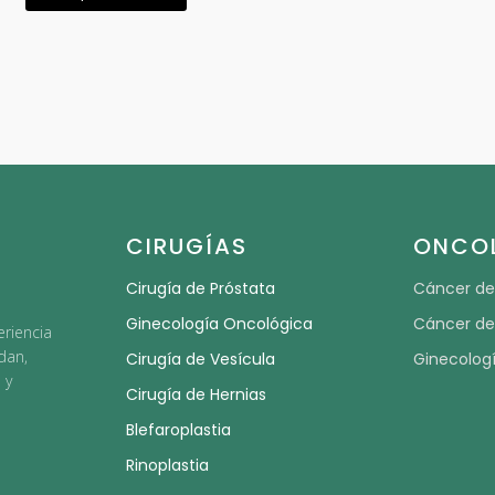
CIRUGÍAS
ONCO
Cirugía de Próstata
Cáncer d
Ginecología Oncológica
Cáncer de
eriencia
dan,
Cirugía de Vesícula
Ginecolog
 y
Cirugía de Hernias
Blefaroplastia
Rinoplastia