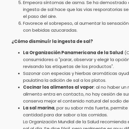
Empeora síntomas de asma. Se ha demostrado qu
ingesta de sal hace que las vías resporatorias 
el paso del aire.
Favorece el sobrepeso, al aumentar la sensación
con bebidas azucaradas.
¿Cómo disminuír la ingesta de sal?
La Organización Panamericana de la Salud
(O
consumidores a "parar, observar y elegir la opci
revisando las etiquetas de los productos".
Sazonar con especias y hierbas aromáticas ayud
paulatina la adición de sal a los platos.
Cocinar los alimentos al vapor
: al no haber un
alimento entra en contacto, no hay cesión de su
conserva mejor el contenido natural del sodio de
La sal marina
, por su sabor más fuerte, permi
cantidad para dar sabor a las comidas.
La Organización Mundial de la Salud recomienda
sal al día. Se dice fácil, pero realmente es muy dif