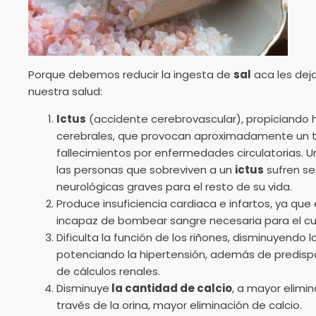
Porque debemos reducir la ingesta de
sal
aca les dej
nuestra salud:
Ictus
(accidente cerebrovascular), propiciando
cerebrales, que provocan aproximadamente un te
fallecimientos por enfermedades circulatorias. U
las personas que sobreviven a un
ictus
sufren se
neurológicas graves para el resto de su vida.
Produce insuficiencia cardiaca e infartos, ya que
incapaz de bombear sangre necesaria para el cu
Dificulta la función de los riñones, disminuyendo la 
potenciando la hipertensión, además de predisp
de cálculos renales.
Disminuye
la cantidad de calcio
, a mayor elimi
través de la orina, mayor eliminación de calcio.