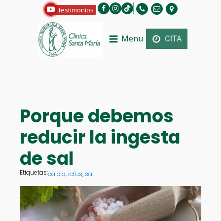
testimonios
Menu
CITA
Porque debemos
reducir la ingesta
de sal
Etiquetas:
calcio
,
ictus
,
sal